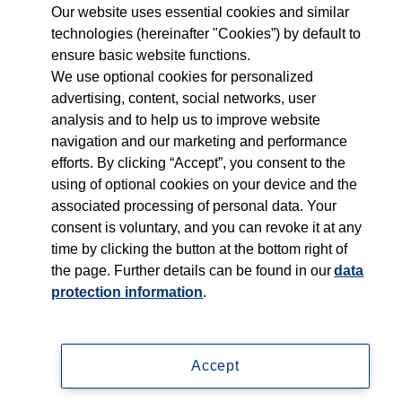
Our website uses essential cookies and similar
technologies (hereinafter "Cookies”) by default to
ensure basic website functions.
We use optional cookies for personalized
advertising, content, social networks, user
Folge uns auf...
Was wir tun
analysis and to help us to improve website
navigation and our marketing and performance
Wen wir unterstützen
efforts. By clicking “Accept”, you consent to the
using of optional cookies on your device and the
associated processing of personal data. Your
Wer wir sind
consent is voluntary, and you can revoke it at any
time by clicking the button at the bottom right of
News
the page. Further details can be found in our
data
protection information
.
Kontakt
Accept