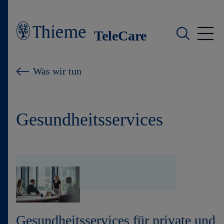
TeleCare
Hybride Programme
Was wir tun
Digitale Programme
Gesundheitsservices
Gesundheitstelefon
DMP
Kontakt
Gesundheitsservices für private und