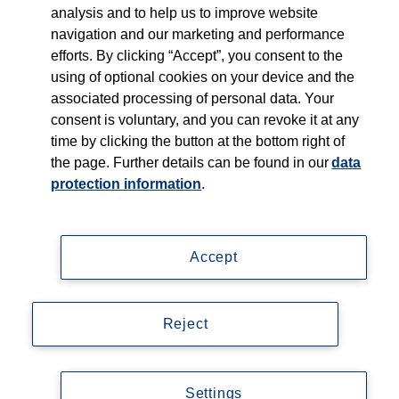
Was wir tun
analysis and to help us to improve website
navigation and our marketing and performance
Wen wir unterstützen
efforts. By clicking “Accept”, you consent to the
using of optional cookies on your device and the
associated processing of personal data. Your
Wer wir sind
consent is voluntary, and you can revoke it at any
time by clicking the button at the bottom right of
News
the page. Further details can be found in our
data
protection information
.
Kontakt
Accept
Impressum
Reject
Datenschutz
© Copyright 2026, Thieme Group
Settings