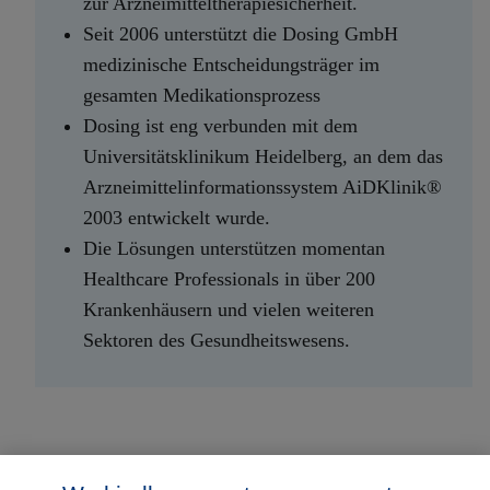
zur Arzneimitteltherapiesicherheit.
Seit 2006 unterstützt die Dosing GmbH
medizinische Entscheidungsträger im
gesamten Medikationsprozess
Dosing ist eng verbunden mit dem
Universitätsklinikum Heidelberg, an dem das
Arzneimittelinformationssystem AiDKlinik®
2003 entwickelt wurde.
Die Lösungen unterstützen momentan
Healthcare Professionals in über 200
Krankenhäusern und vielen weiteren
Sektoren des Gesundheitswesens.