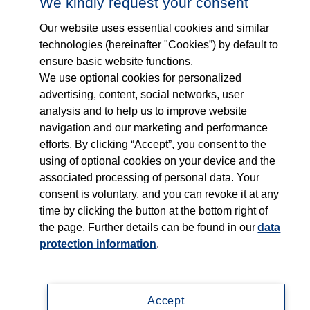
We kindly request your consent
Our website uses essential cookies and similar
technologies (hereinafter "Cookies”) by default to
ensure basic website functions.
We use optional cookies for personalized
advertising, content, social networks, user
Folge uns auf...
Was wir tun
analysis and to help us to improve website
navigation and our marketing and performance
Wen wir unterstützen
efforts. By clicking “Accept”, you consent to the
using of optional cookies on your device and the
associated processing of personal data. Your
Wer wir sind
consent is voluntary, and you can revoke it at any
time by clicking the button at the bottom right of
News
the page. Further details can be found in our
data
protection information
.
Kontakt
Accept