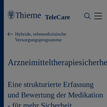
TeleCare
Hybride Programme
Hybride, telemedizinische
Versorgungsprogramme
Digitale Programme
Gesundheitstelefon
Arzneimitteltherapiesicherhe
DMP
Eine strukturierte Erfassung
Kontakt
und Bewertung der Medikation
- für mehr Sicherheit,