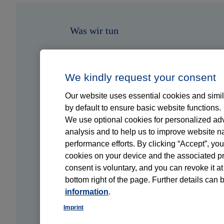
Was wir tun
Wen wir unterstützen
We kindly request your consent
Wer wir sind
Our website uses essential cookies and simil
by default to ensure basic website functions.
We use optional cookies for personalized adve
News
analysis and to help us to improve website n
performance efforts. By clicking “Accept”, you
Kontakt
cookies on your device and the associated pr
consent is voluntary, and you can revoke it at
bottom right of the page. Further details can 
information
.
© Copyright 2026, Thieme Group
Impre
Imprint