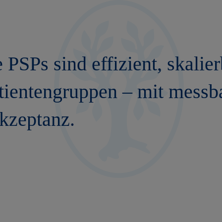
e PSPs sind effizient, skalie
atientengruppen – mit messb
kzeptanz.